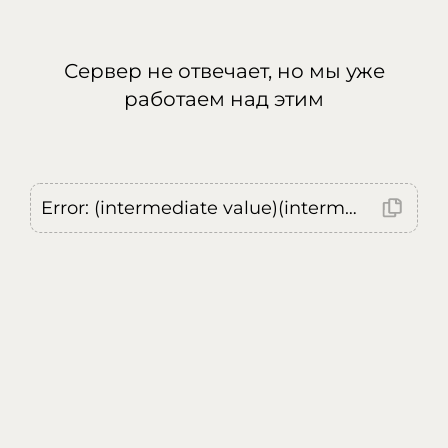
Сервер не отвечает, но мы уже
работаем над этим
Error: (intermediate value)(intermediate value)(intermediate value).replaceAll is not a function